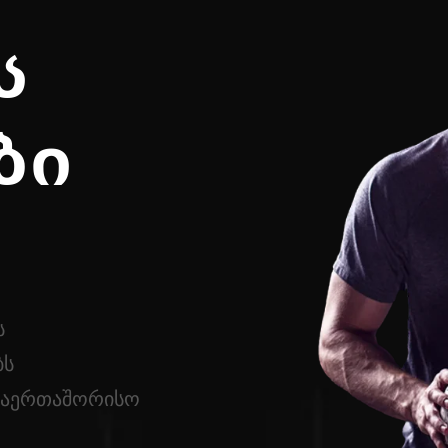
Ს
ᲑᲘ
ს
ბს
 საერთაშორისო