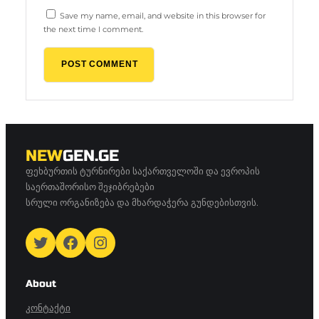
Save my name, email, and website in this browser for
the next time I comment.
NEW
GEN.GE
ფეხბურთის ტურნირები საქართველოში და ევროპის
საერთაშორისო შეჯიბრებები
სრული ორგანიზება და მხარდაჭერა გუნდებისთვის.
Twitter
Facebook
Instagram
About
Კონტაქტი