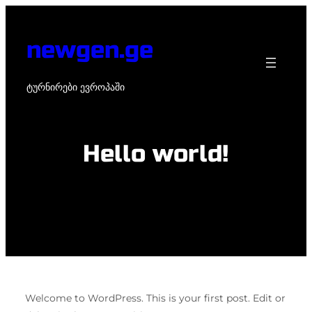
Skip
to
newgen.ge
content
ტურნირები ევროპაში
Hello world!
Welcome to WordPress. This is your first post. Edit or